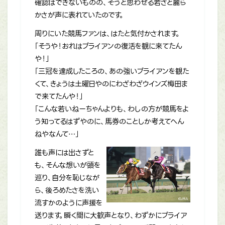
確認はできないものの、そうと思わせる若さと麗ら
かさが声に表れていたのです。
周りにいた競馬ファンは、はたと気付かされます。
「そうや！おれはブライアンの復活を観に来てたん
や！」
「三冠を達成したころの、あの強いブライアンを観た
くて、きょうは土曜日やのにわざわざウインズ梅田ま
で来てたんや！」
「こんな若いねーちゃんよりも、わしの方が競馬をよ
う知ってるはずやのに、馬券のことしか考えてへん
ねやなんて…」
誰も声には出さずと
も、そんな想いが頭を
巡り、自分を恥じなが
ら、後ろめたさを洗い
流すかのように声援を
送ります。瞬く間に大歓声となり、わずかにブライア