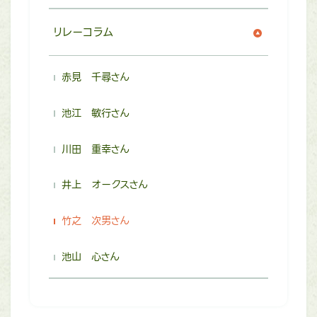
リレーコラム
赤見 千尋さん
池江 敏行さん
川田 重幸さん
井上 オークスさん
竹之 次男さん
池山 心さん