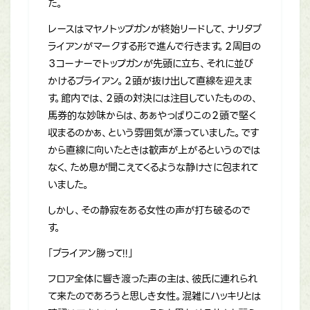
た。
レースはマヤノトップガンが終始リードして、ナリタブ
ライアンがマークする形で進んで行きます。２周目の
３コーナーでトップガンが先頭に立ち、それに並び
かけるブライアン。２頭が抜け出して直線を迎えま
す。館内では、２頭の対決には注目していたものの、
馬券的な妙味からは、あぁやっぱりこの２頭で堅く
収まるのかぁ、という雰囲気が漂っていました。です
から直線に向いたときは歓声が上がるというのでは
なく、ため息が聞こえてくるような静けさに包まれて
いました。
しかし、その静寂をある女性の声が打ち破るので
す。
「ブライアン勝って!!」
フロア全体に響き渡った声の主は、彼氏に連れられ
て来たのであろうと思しき女性。混雑にハッキリとは