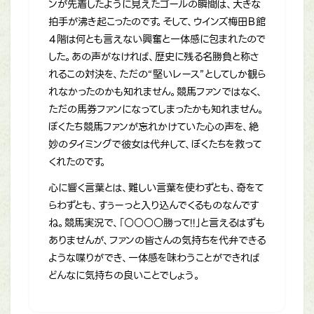
ンが先着したように見えたゴールの瞬間は、大きな
拍手が沸き起こったのです。そして、ウインズ梅田Ｂ館
４階は何とも言えない興奮と一体感に包まれたので
した。あの声がなければ、歴史に残る名勝負と称さ
れるこの対決を、ただの“堅いレース”としてしか観ら
れなかったのかも知れません。競馬ファンではなく、
ただの馬券ファンになってしまったかも知れません。
ぼくたち競馬ファンが忘れかけていた心の声を、絶
妙のタイミングで彼女は代弁して、ぼくたちを救って
くれたのです。
心に響く言葉とは、難しい言葉を使わずとも、奇をて
らわずとも、すぅーっと入り込んでくるものなんです
ね。競馬実況で、「○○○○勝って!!」と言えるはずも
ありませんが、ファンの皆さんの気持ちを代弁できる
ような喋りができ、一体感を味わうことができれば
どんなに気持ちの良いことでしょう。