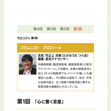
第4回
第3回
第2回
第1回
竹之上さん 第1回
コラムニスト プロフィール
氏名：竹之上 次男（たけのうえ つぐお）
職業：実況アナウンサー
兵庫県競馬（園田競馬場・姫路競馬場）の実況
アナウンサーとして活躍中。本業の競馬実況に
加えＪＲＡの競馬場でのイベントや催しにも積
極的に出演し、その軽妙な話術で、地方・中央
の垣根を越え、広く競馬や競馬全般に関する
啓蒙活動を積極的に行なっている。
第1回
「心に響く言葉」