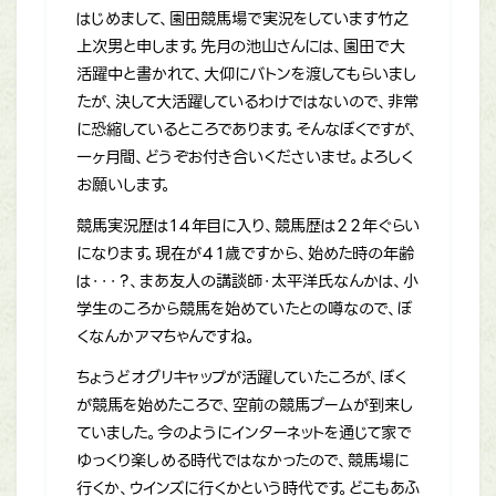
はじめまして、園田競馬場で実況をしています竹之
上次男と申します。先月の池山さんには、園田で大
活躍中と書かれて、大仰にバトンを渡してもらいまし
たが、決して大活躍しているわけではないので、非常
に恐縮しているところであります。そんなぼくですが、
一ヶ月間、どうぞお付き合いくださいませ。よろしく
お願いします。
競馬実況歴は１４年目に入り、競馬歴は２２年ぐらい
になります。現在が４１歳ですから、始めた時の年齢
は・・・？、まあ友人の講談師・太平洋氏なんかは、小
学生のころから競馬を始めていたとの噂なので、ぼ
くなんかアマちゃんですね。
ちょうどオグリキャップが活躍していたころが、ぼく
が競馬を始めたころで、空前の競馬ブームが到来し
ていました。今のようにインターネットを通じて家で
ゆっくり楽しめる時代ではなかったので、競馬場に
行くか、ウインズに行くかという時代です。どこもあふ