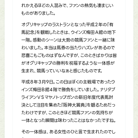
れかえるほどの人混みで、ファンの熱気も凄まじい
ものがありました。
オグリキャップのラストランとなった平成２年の『有
馬記念』を観戦したときは、ウインズ梅田Ａ館の地下
一階。感動のシーンは大勢の競馬ファンと一緒に味
わいました。本当は馬券の当たりハズレがあるので
悲喜こもごものはずなんですが、このときばかりは皆
がオグリキャップの勝利を祝福するような一体感が
生まれ、競馬っていいなぁと感じたものです。
平成８年３月９日。この日はぼくの主戦場であったウ
インズ梅田Ｂ館４階で勝負をしていました。ナリタブ
ライアンＶＳマヤノトップガンの新旧年度代表馬対
決として注目を集めた『阪神大賞典』を観るためだっ
たわけですが、このときほど競馬ファンの気持ちが
一体となった瞬間は味わったことはなかったですね。
その一体感は、ある女性のひと言で生まれたのでし